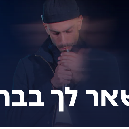
ר לך בברל