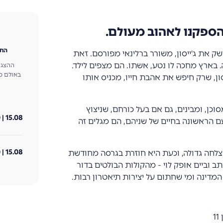
ספקנו לאהוב מעולם.
התיא
פסת ה-KitKat Club לאחר שנישק את ג'ייסון, משורר ברלינאי מפורסם. זאת
בארץ מחכה לו נטע, אשתו. הם מצפים לילד.
ון, שרק חיפש את אהבת חייו, מכניס אותו
ן, ומבינים, גם אם בעל כורחם, שניצוץ
15.08 | 19:00 | יום שבת
עם הראשונה בחיים של שניהם, הם מגלים זה
15.08 | 21:00 | יום שבת
צלחה גדולה, וכעת היא חוזרת בגרסה מחודשת
 וביים אופק לוי - מהקולות הבולטים בדור
דינה ומי שחתום על יצירות תיאטרון רבות.
1